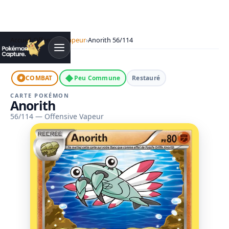
Accueil
›
Offensive Vapeur
›
Anorith 56/114
◆
COMBAT
Peu Commune
Restauré
CARTE POKÉMON
Anorith
56/114 — Offensive Vapeur