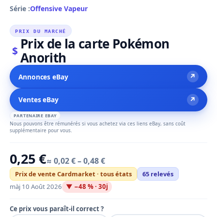
Série :
Offensive Vapeur
PRIX DU MARCHÉ
Prix de la carte Pokémon
$
Anorith
↗
Annonces eBay
↗
Ventes eBay
PARTENAIRE EBAY
Nous pouvons être rémunérés si vous achetez via ces liens eBay, sans coût
supplémentaire pour vous.
0,25 €
≈ 0,02 € – 0,48 €
Prix de vente Cardmarket · tous états
65 relevés
màj 10 Août 2026
▼ −48 % · 30j
Ce prix vous paraît-il correct ?