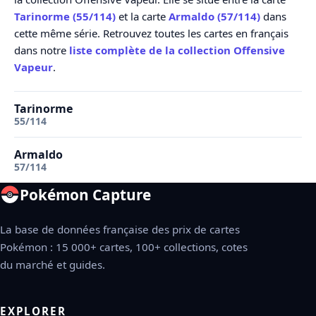
Tarinorme (55/114)
et la carte
Armaldo (57/114)
dans
cette même série. Retrouvez toutes les cartes en français
dans notre
liste complète de la collection Offensive
Vapeur
.
Tarinorme
55/114
Armaldo
57/114
Pokémon Capture
La base de données française des prix de cartes
Pokémon : 15 000+ cartes, 100+ collections, cotes
du marché et guides.
EXPLORER