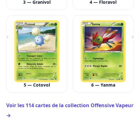
3 — Granivol
4 — Floravol
‹
›
5 — Cotovol
6 — Yanma
Voir les 114 cartes de la collection Offensive Vapeur
→