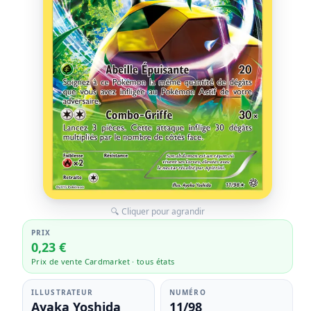
🔍 Cliquer pour agrandir
PRIX
0,23 €
Prix de vente Cardmarket · tous états
ILLUSTRATEUR
NUMÉRO
Ayaka Yoshida
11/98