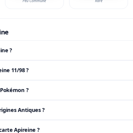
Peu Commune
Rare
ine
ine ?
eine 11/98 ?
C Pokémon ?
rigines Antiques ?
carte Apireine ?