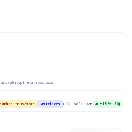
 sans coût supplémentaire pour vous.
màj 3 Août 2026
▲ +15 % · 30j
arket · tous états
49 relevés