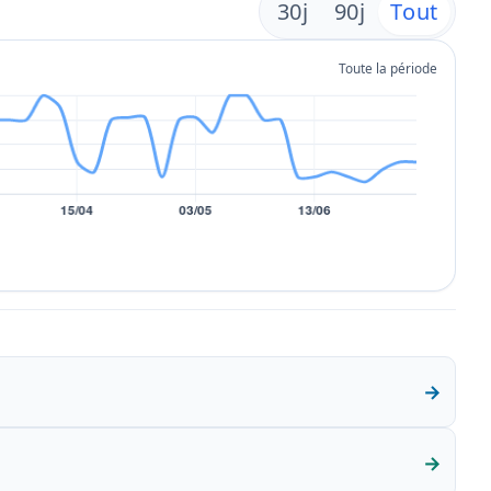
30j
90j
Tout
Toute la période
→
→