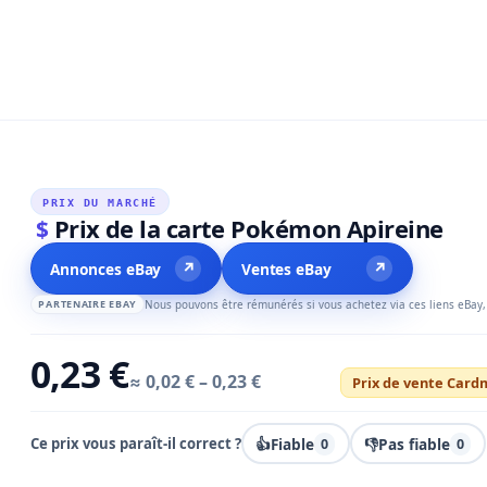
PRIX DU MARCHÉ
Prix de la carte Pokémon Apireine
$
↗
↗
Annonces eBay
Ventes eBay
PARTENAIRE EBAY
Nous pouvons être rémunérés si vous achetez via ces liens eBay,
0,23 €
≈ 0,02 € – 0,23 €
Prix de vente Cardm
Ce prix vous paraît-il correct ?
👍
Fiable
👎
Pas fiable
0
0