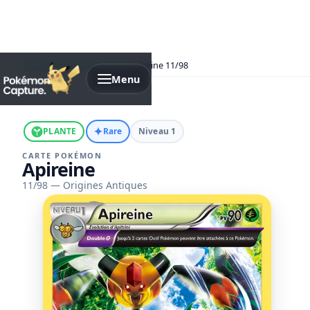
Accueil
›
Origines Antiques
›
Apireine 11/98
Menu
✦
PLANTE
Rare
Niveau 1
CARTE POKÉMON
Apireine
11/98 — Origines Antiques