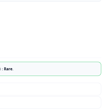
é :
Rare
.