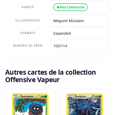
Peu Commune
◆
RARETÉ
Megumi Mizutani
ILLUSTRATEUR
Expanded
FORMATS
103/114
NUMÉRO DE SÉRIE
Autres cartes de la collection
Offensive Vapeur