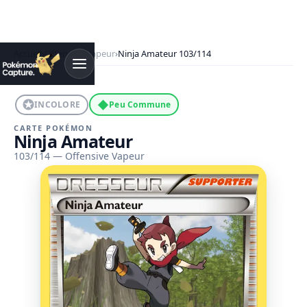
Accueil
›
Offensive Vapeur
›
Ninja Amateur 103/114
◆
INCOLORE
Peu Commune
CARTE POKÉMON
Ninja Amateur
103/114 — Offensive Vapeur