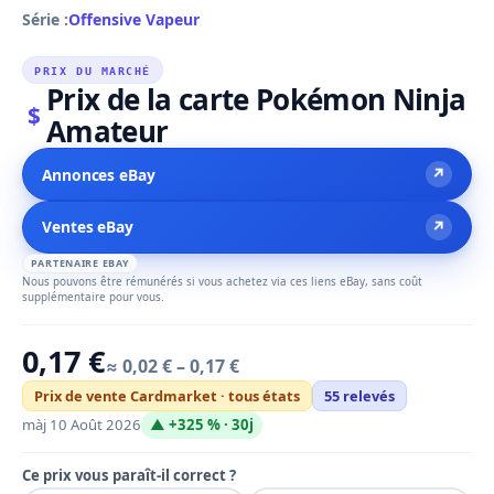
Série :
Offensive Vapeur
PRIX DU MARCHÉ
Prix de la carte Pokémon Ninja
$
Amateur
↗
Annonces eBay
↗
Ventes eBay
PARTENAIRE EBAY
Nous pouvons être rémunérés si vous achetez via ces liens eBay, sans coût
supplémentaire pour vous.
0,17 €
≈ 0,02 € – 0,17 €
Prix de vente Cardmarket · tous états
55 relevés
màj 10 Août 2026
▲ +325 % · 30j
Ce prix vous paraît-il correct ?