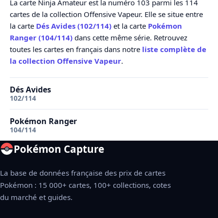
La carte Ninja Amateur est la numéro 103 parmi les 114
cartes de la collection Offensive Vapeur. Elle se situe entre
la carte
Dés Avides (102/114)
et la carte
Pokémon
Ranger (104/114)
dans cette même série. Retrouvez
toutes les cartes en français dans notre
liste complète de
la collection Offensive Vapeur
.
Dés Avides
102/114
Pokémon Ranger
104/114
Pokémon Capture
La base de données française des prix de cartes
Pokémon : 15 000+ cartes, 100+ collections, cotes
du marché et guides.