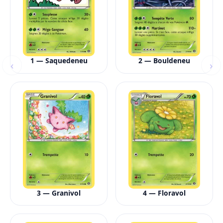
1 — Saquedeneu
2 — Bouldeneu
‹
›
3 — Granivol
4 — Floravol