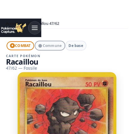
Accueil
›
Fossile
›
Racaillou 47/62
●
COMBAT
Commune
De base
CARTE POKÉMON
Racaillou
47/62 — Fossile