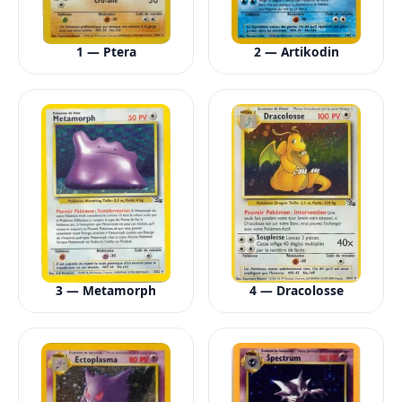
1 — Ptera
2 — Artikodin
3 — Metamorph
4 — Dracolosse