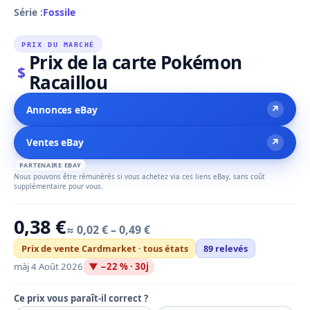
Série :
Fossile
PRIX DU MARCHÉ
Prix de la carte Pokémon
$
Racaillou
↗
Annonces eBay
↗
Ventes eBay
PARTENAIRE EBAY
Nous pouvons être rémunérés si vous achetez via ces liens eBay, sans coût
supplémentaire pour vous.
0,38 €
≈ 0,02 € – 0,49 €
Prix de vente Cardmarket · tous états
89 relevés
màj 4 Août 2026
▼ −22 % · 30j
Ce prix vous paraît-il correct ?