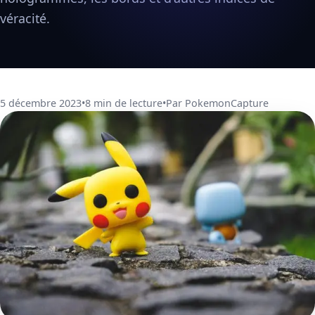
véracité.
5 décembre 2023
•
8 min de lecture
•
Par PokemonCapture